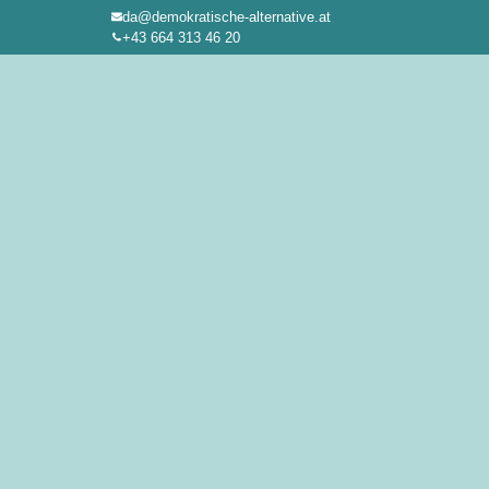
da@demokratische-alternative.at
Zum
+43 664 313 46 20
Inhalt
springen