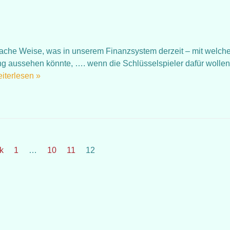
)
fache Weise, was in unserem Finanzsystem derzeit – mit welch
ng aussehen könnte, …. wenn die Schlüsselspieler dafür wollen
iterlesen »
k
1
…
10
11
12