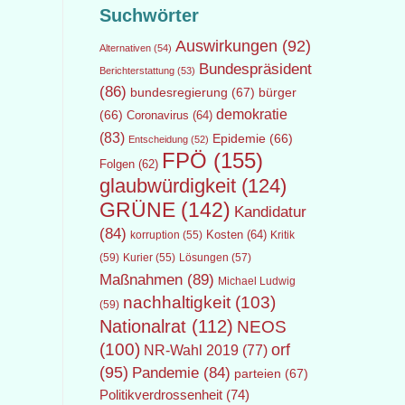
Suchwörter
Auswirkungen
(92)
Alternativen
(54)
Bundespräsident
Berichterstattung
(53)
(86)
bundesregierung
(67)
bürger
demokratie
(66)
Coronavirus
(64)
(83)
Epidemie
(66)
Entscheidung
(52)
FPÖ
(155)
Folgen
(62)
glaubwürdigkeit
(124)
GRÜNE
(142)
Kandidatur
(84)
Kosten
(64)
Kritik
korruption
(55)
(59)
Lösungen
(57)
Kurier
(55)
Maßnahmen
(89)
Michael Ludwig
nachhaltigkeit
(103)
(59)
Nationalrat
(112)
NEOS
(100)
orf
NR-Wahl 2019
(77)
(95)
Pandemie
(84)
parteien
(67)
Politikverdrossenheit
(74)