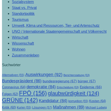
Sozialsystem
Staat vs. Privat
Standortpolitik
Tourismus
Umwelt, Klima und Ressourcen, Tier- und Artenschutz
UNO / Internationale Staatengemeinschaft und Völkerrecht
Wirtschaft
Wissenschaft
Wohnen
Zusammenleben
Suchwörter
Auswirkungen
(92)
Alternativen
(55)
Berichterstattung
(53)
Bundespräsident
(86)
bundesregierung
(67)
bürger
(67)
demokratie
(84)
Epidemie
(66)
Coronavirus
(64)
Entscheidung
(53)
FPÖ
(156)
glaubwürdigkeit
(124)
Folgen
(62)
GRÜNE
(142)
Kandidatur
(84)
Kosten
(64)
korruption
(55)
Maßnahmen
(89)
Kritik
(60)
Lösungen
(57)
Michael Ludwig
Kurier
(55)