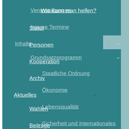
Veranstaltungen
Wie kann man helfen?
Interne Termine
Statut
Inhalte
Personen
Grundsatzprogramm
Kooperation
Staatliche Ordnung
Archiv
Ökonomie
Aktuelles
Lebensqualität
Wahlen
Sicherheit und Internationales
Beiträge