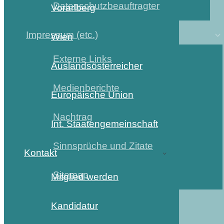
Datenschutzbeauftragter
Vorarlberg
Impressum (etc.)
Wien
Externe Links
Auslandsösterreicher
Medienberichte
Europäische Union
Nachtrag
Int. Staatengemeinschaft
Sinnsprüche und Zitate
Kontakt
Sitemap
Mitglied werden
Kandidatur