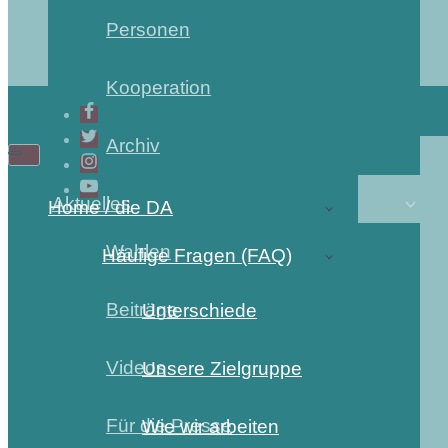
Personen
Kooperation
Archiv
Aktuelles
Home / die DA
Wahlen
Häufige Fragen (FAQ)
Beiträge
Unterschiede
Videos
Unsere Zielgruppe
Für die Presse
Wie wir arbeiten