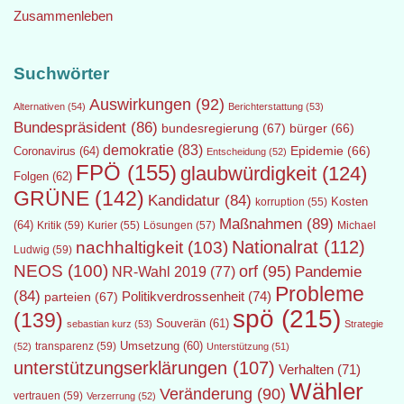
Zusammenleben
Suchwörter
Auswirkungen
(92)
Alternativen
(54)
Berichterstattung
(53)
Bundespräsident
(86)
bundesregierung
(67)
bürger
(66)
demokratie
(83)
Epidemie
(66)
Coronavirus
(64)
Entscheidung
(52)
FPÖ
(155)
glaubwürdigkeit
(124)
Folgen
(62)
GRÜNE
(142)
Kandidatur
(84)
Kosten
korruption
(55)
Maßnahmen
(89)
(64)
Kritik
(59)
Lösungen
(57)
Michael
Kurier
(55)
Nationalrat
(112)
nachhaltigkeit
(103)
Ludwig
(59)
NEOS
(100)
orf
(95)
Pandemie
NR-Wahl 2019
(77)
Probleme
(84)
Politikverdrossenheit
(74)
parteien
(67)
spö
(215)
(139)
Souverän
(61)
sebastian kurz
(53)
Strategie
transparenz
(59)
Umsetzung
(60)
(52)
Unterstützung
(51)
unterstützungserklärungen
(107)
Verhalten
(71)
Wähler
Veränderung
(90)
vertrauen
(59)
Verzerrung
(52)