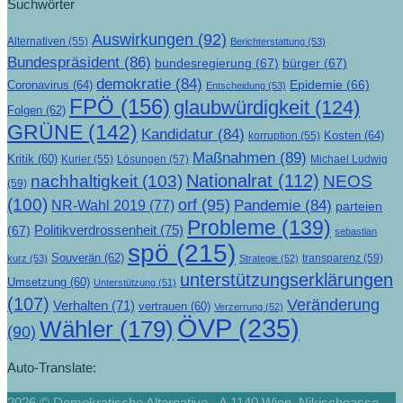
Suchwörter
Auswirkungen
(92)
Alternativen
(55)
Berichterstattung
(53)
Bundespräsident
(86)
bundesregierung
(67)
bürger
(67)
demokratie
(84)
Epidemie
(66)
Coronavirus
(64)
Entscheidung
(53)
FPÖ
(156)
glaubwürdigkeit
(124)
Folgen
(62)
GRÜNE
(142)
Kandidatur
(84)
Kosten
(64)
korruption
(55)
Maßnahmen
(89)
Kritik
(60)
Lösungen
(57)
Michael Ludwig
Kurier
(55)
Nationalrat
(112)
nachhaltigkeit
(103)
NEOS
(59)
(100)
orf
(95)
Pandemie
(84)
NR-Wahl 2019
(77)
parteien
Probleme
(139)
Politikverdrossenheit
(75)
(67)
sebastian
spö
(215)
Souverän
(62)
transparenz
(59)
kurz
(53)
Strategie
(52)
unterstützungserklärungen
Umsetzung
(60)
Unterstützung
(51)
(107)
Veränderung
Verhalten
(71)
vertrauen
(60)
Verzerrung
(52)
ÖVP
(235)
Wähler
(179)
(90)
Auto-Translate:
2026 © Demokratische Alternative - A 1140 Wien, Nikischgasse