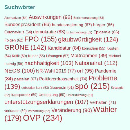
Suchwörter
Auswirkungen
(92)
Alternativen
(54)
Berichterstattung
(53)
Bundespräsident
(86)
bundesregierung
(67)
bürger
(66)
demokratie
(83)
Epidemie
(66)
Coronavirus
(64)
Entscheidung
(52)
FPÖ
(155)
glaubwürdigkeit
(124)
Folgen
(62)
GRÜNE
(142)
Kandidatur
(84)
Kosten
korruption
(55)
Maßnahmen
(89)
(64)
Kritik
(59)
Lösungen
(57)
Michael
Kurier
(55)
Nationalrat
(112)
nachhaltigkeit
(103)
Ludwig
(59)
NEOS
(100)
orf
(95)
Pandemie
NR-Wahl 2019
(77)
Probleme
(84)
Politikverdrossenheit
(74)
parteien
(67)
spö
(215)
(139)
Souverän
(61)
sebastian kurz
(53)
Strategie
transparenz
(59)
Umsetzung
(60)
(52)
Unterstützung
(51)
unterstützungserklärungen
(107)
Verhalten
(71)
Wähler
Veränderung
(90)
vertrauen
(59)
Verzerrung
(52)
ÖVP
(234)
(179)