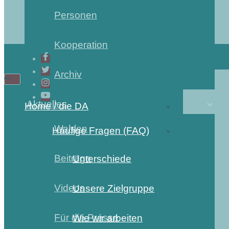
Personen
Kooperation
Archiv
Navigations-
Navigations-
Menü
Menü
Aktuelles
Home / die DA
Wahlen
Häufige Fragen (FAQ)
Beiträge
Unterschiede
Videos
Unsere Zielgruppe
Für die Presse
Wie wir arbeiten