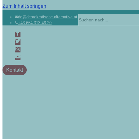
Zum Inhalt springen
Suchen
da@demokratische-alternative.at
+43 664 313 46 20
nach …
Kontakt