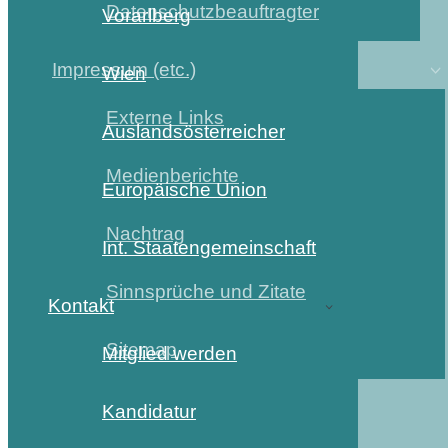
Datenschutzbeauftragter
Vorarlberg
Impressum (etc.)
Wien
Externe Links
Auslandsösterreicher
Medienberichte
Europäische Union
Nachtrag
Int. Staatengemeinschaft
Sinnsprüche und Zitate
Kontakt
Sitemap
Mitglied werden
Kandidatur