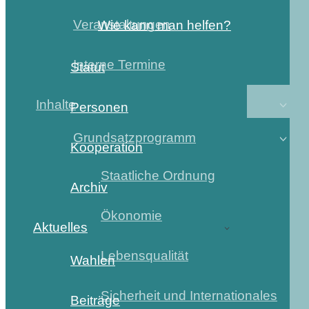
Veranstaltungen
Wie kann man helfen?
Interne Termine
Statut
Inhalte
Personen
Grundsatzprogramm
Kooperation
Staatliche Ordnung
Archiv
Ökonomie
Aktuelles
Lebensqualität
Wahlen
Sicherheit und Internationales
Beiträge