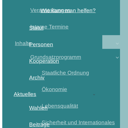
Veranstaltungen
Wie kann man helfen?
Interne Termine
Statut
Inhalte
Personen
Grundsatzprogramm
Kooperation
Staatliche Ordnung
Archiv
Ökonomie
Aktuelles
Lebensqualität
Wahlen
Sicherheit und Internationales
Beiträge