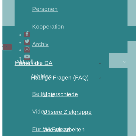
Personen
Kooperation
Archiv
Aktuelles
Home / die DA
Wahlen
Häufige Fragen (FAQ)
Beiträge
Unterschiede
Videos
Unsere Zielgruppe
Für die Presse
Wie wir arbeiten