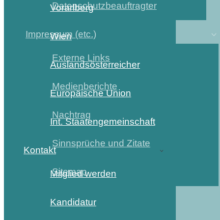
Datenschutzbeauftragter
Vorarlberg
Impressum (etc.)
Wien
Externe Links
Auslandsösterreicher
Medienberichte
Europäische Union
Nachtrag
Int. Staatengemeinschaft
Sinnsprüche und Zitate
Kontakt
Sitemap
Mitglied werden
Kandidatur