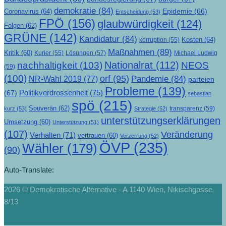
demokratie
(84)
Epidemie
(66)
Coronavirus
(64)
Entscheidung
(53)
FPÖ
(156)
glaubwürdigkeit
(124)
Folgen
(62)
GRÜNE
(142)
Kandidatur
(84)
Kosten
(64)
korruption
(55)
Maßnahmen
(89)
Kritik
(60)
Lösungen
(57)
Michael Ludwig
Kurier
(55)
Nationalrat
(112)
nachhaltigkeit
(103)
NEOS
(59)
(100)
orf
(95)
Pandemie
(84)
NR-Wahl 2019
(77)
parteien
Probleme
(139)
Politikverdrossenheit
(75)
(67)
sebastian
spö
(215)
Souverän
(62)
transparenz
(59)
kurz
(53)
Strategie
(52)
unterstützungserklärungen
Umsetzung
(60)
Unterstützung
(51)
(107)
Veränderung
Verhalten
(71)
vertrauen
(60)
Verzerrung
(52)
ÖVP
(235)
Wähler
(179)
(90)
Auto-Translate:
2026 © Demokratische Alternative - A 1140 Wien, Nikischgasse
8/13