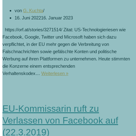
von
G. Kuchta
16. Juni 2022
16. Januar 2023
https://orf.at/stories/3271514/ Zitat: US-Technologieriesen wie
Facebook, Google, Twitter und Microsoft haben sich dazu
verpflichtet, in der EU mehr gegen die Verbreitung von
Falschnachrichten sowie gefälschte Konten und politische
Werbung auf ihren Plattformen zu unternehmen. Heute stimmten
die Konzerne einem entsprechenden
Kampf
Verhaltenskodex…
Weiterlesen »
gegen
„Fake
News“
in
EU-Kommissarin ruft zu
der
EU
Verlassen von Facebook auf
(16.6.2022)
(22.3.2019)