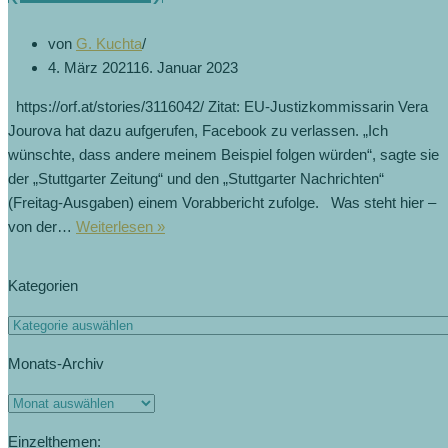
von
G. Kuchta
4. März 2021
16. Januar 2023
https://orf.at/stories/3116042/ Zitat: EU-Justizkommissarin Vera
Jourova hat dazu aufgerufen, Facebook zu verlassen. „Ich
wünschte, dass andere meinem Beispiel folgen würden“, sagte sie
der „Stuttgarter Zeitung“ und den „Stuttgarter Nachrichten“
(Freitag-Ausgaben) einem Vorabbericht zufolge. Was steht hier –
EU-
von der…
Weiterlesen »
Kommissarin
ruft
Kategorien
zu
Verlassen
Kategorien
von
Monats-Archiv
Facebook
auf
Monats-
(22.3.2019)
Archiv
Einzelthemen: