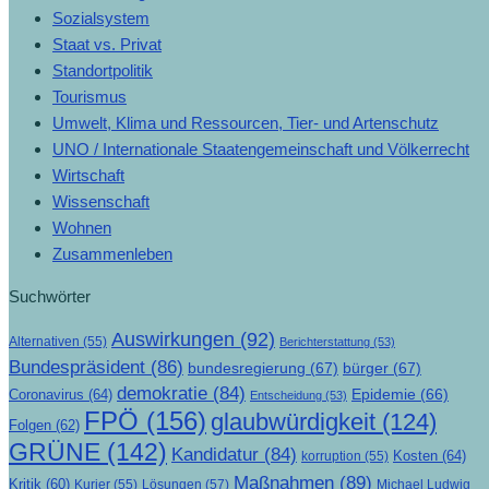
Sozialsystem
Staat vs. Privat
Standortpolitik
Tourismus
Umwelt, Klima und Ressourcen, Tier- und Artenschutz
UNO / Internationale Staatengemeinschaft und Völkerrecht
Wirtschaft
Wissenschaft
Wohnen
Zusammenleben
Suchwörter
Auswirkungen
(92)
Alternativen
(55)
Berichterstattung
(53)
Bundespräsident
(86)
bundesregierung
(67)
bürger
(67)
demokratie
(84)
Epidemie
(66)
Coronavirus
(64)
Entscheidung
(53)
FPÖ
(156)
glaubwürdigkeit
(124)
Folgen
(62)
GRÜNE
(142)
Kandidatur
(84)
Kosten
(64)
korruption
(55)
Maßnahmen
(89)
Kritik
(60)
Lösungen
(57)
Michael Ludwig
Kurier
(55)