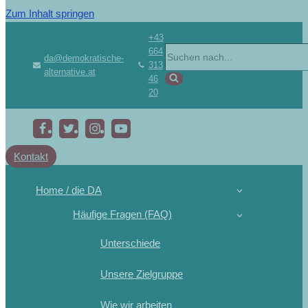
Zum Inhalt springen
+43
Suchen
664
da@demokratische-
313
nach …
alternative.at
46
20
Kontakt
Home / die DA
Häufige Fragen (FAQ)
Unterschiede
Unsere Zielgruppe
Wie wir arbeiten