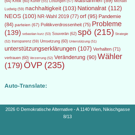
Maßnahmen
(89)
(64)
Kritik
(60)
Lösungen
(57)
Michael
Kurier
(55)
Nationalrat
(112)
nachhaltigkeit
(103)
Ludwig
(59)
NEOS
(100)
orf
(95)
Pandemie
NR-Wahl 2019
(77)
Probleme
(84)
Politikverdrossenheit
(75)
parteien
(67)
spö
(215)
(139)
Souverän
(62)
sebastian kurz
(53)
Strategie
transparenz
(59)
Umsetzung
(60)
(52)
Unterstützung
(51)
unterstützungserklärungen
(107)
Verhalten
(71)
Wähler
Veränderung
(90)
vertrauen
(60)
Verzerrung
(52)
ÖVP
(235)
(179)
Auto-Translate:
2026 © Demokratische Alternative - A 1140 Wien, Nikischgasse
8/13