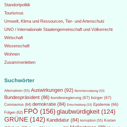
Standortpolitik
Tourismus
Umwelt, Klima und Ressourcen, Tier- und Artenschutz
UNO / Internationale Staatengemeinschaft und Völkerrecht
Wirtschaft
Wissenschaft
Wohnen
Zusammenleben
Suchwörter
Auswirkungen
(92)
Alternativen
(55)
Berichterstattung
(53)
Bundespräsident
(86)
bundesregierung
(67)
bürger
(67)
demokratie
(84)
Epidemie
(66)
Coronavirus
(64)
Entscheidung
(53)
FPÖ
(156)
glaubwürdigkeit
(124)
Folgen
(62)
GRÜNE
(142)
Kandidatur
(84)
Kosten
korruption
(55)