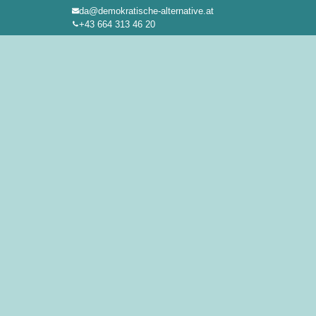
da@demokratische-alternative.at
Zum
+43 664 313 46 20
Inhalt
springen