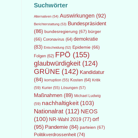
Suchwörter
Auswirkungen
(92)
Alternativen
(54)
Bundespräsident
Berichterstattung
(53)
(86)
bundesregierung
(67)
bürger
demokratie
(66)
Coronavirus
(64)
(83)
Epidemie
(66)
Entscheidung
(52)
FPÖ
(155)
Folgen
(62)
glaubwürdigkeit
(124)
GRÜNE
(142)
Kandidatur
(84)
Kosten
(64)
Kritik
korruption
(55)
(59)
Lösungen
(57)
Kurier
(55)
Maßnahmen
(89)
Michael Ludwig
nachhaltigkeit
(103)
(59)
Nationalrat
(112)
NEOS
(100)
orf
NR-Wahl 2019
(77)
(95)
Pandemie
(84)
parteien
(67)
Politikverdrossenheit
(74)