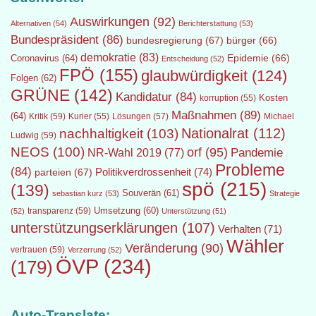
Auswirkungen
(92)
Alternativen
(54)
Berichterstattung
(53)
Bundespräsident
(86)
bundesregierung
(67)
bürger
(66)
demokratie
(83)
Epidemie
(66)
Coronavirus
(64)
Entscheidung
(52)
FPÖ
(155)
glaubwürdigkeit
(124)
Folgen
(62)
GRÜNE
(142)
Kandidatur
(84)
Kosten
korruption
(55)
Maßnahmen
(89)
(64)
Kritik
(59)
Lösungen
(57)
Michael
Kurier
(55)
Nationalrat
(112)
nachhaltigkeit
(103)
Ludwig
(59)
NEOS
(100)
orf
(95)
Pandemie
NR-Wahl 2019
(77)
Probleme
(84)
Politikverdrossenheit
(74)
parteien
(67)
spö
(215)
(139)
Souverän
(61)
sebastian kurz
(53)
Strategie
transparenz
(59)
Umsetzung
(60)
(52)
Unterstützung
(51)
unterstützungserklärungen
(107)
Verhalten
(71)
Wähler
Veränderung
(90)
vertrauen
(59)
Verzerrung
(52)
ÖVP
(234)
(179)
Auto-Translate: