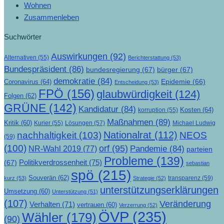
Wohnen
Zusammenleben
Suchwörter
Auswirkungen
(92)
Alternativen
(55)
Berichterstattung
(53)
Bundespräsident
(86)
bundesregierung
(67)
bürger
(67)
demokratie
(84)
Epidemie
(66)
Coronavirus
(64)
Entscheidung
(53)
FPÖ
(156)
glaubwürdigkeit
(124)
Folgen
(62)
GRÜNE
(142)
Kandidatur
(84)
Kosten
(64)
korruption
(55)
Maßnahmen
(89)
Kritik
(60)
Lösungen
(57)
Michael Ludwig
Kurier
(55)
Nationalrat
(112)
nachhaltigkeit
(103)
NEOS
(59)
(100)
orf
(95)
Pandemie
(84)
NR-Wahl 2019
(77)
parteien
Probleme
(139)
Politikverdrossenheit
(75)
(67)
sebastian
spö
(215)
Souverän
(62)
transparenz
(59)
kurz
(53)
Strategie
(52)
unterstützungserklärungen
Umsetzung
(60)
Unterstützung
(51)
(107)
Veränderung
Verhalten
(71)
vertrauen
(60)
Verzerrung
(52)
ÖVP
(235)
Wähler
(179)
(90)