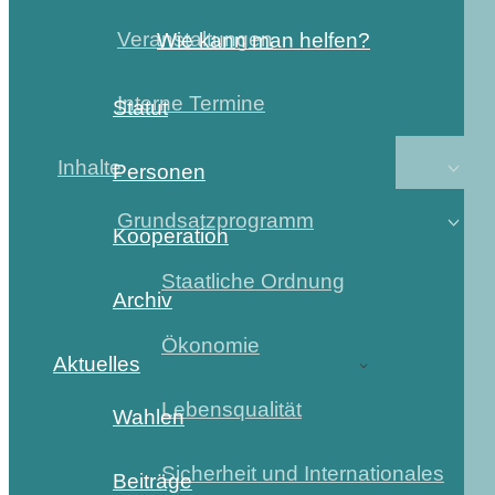
Veranstaltungen
Wie kann man helfen?
Interne Termine
Statut
Inhalte
Personen
Grundsatzprogramm
Kooperation
Staatliche Ordnung
Archiv
Ökonomie
Aktuelles
Lebensqualität
Wahlen
Sicherheit und Internationales
Beiträge