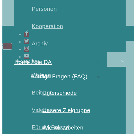
Personen
Kooperation
Archiv
Aktuelles
Home / die DA
Wahlen
Häufige Fragen (FAQ)
Beiträge
Unterschiede
Videos
Unsere Zielgruppe
Für die Presse
Wie wir arbeiten