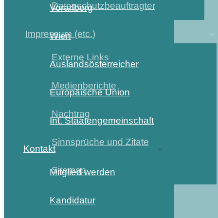
Datenschutzbeauftragter
Vorarlberg
Impressum (etc.)
Wien
Externe Links
Auslandsösterreicher
Medienberichte
Europäische Union
Nachtrag
Int. Staatengemeinschaft
Sinnsprüche und Zitate
Kontakt
Sitemap
Mitglied werden
Kandidatur