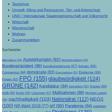
Tourismus
Umwelt, Klima und Ressourcen, Tier- und Artenschutz
UNO / Internationale Staatengemeinschaft und Völkerrecht
Wirtschaft
Wissenschaft
Wohnen
Zusammenleben
Suchwörter
Auswirkungen
(92)
Alternativen
(54)
Berichterstattung
(53)
Bundespräsident
(86)
bundesregierung
(67)
bürger
(66)
demokratie
(83)
Epidemie
(66)
Coronavirus
(64)
Entscheidung
(52)
FPÖ
(155)
glaubwürdigkeit
(124)
Folgen
(62)
GRÜNE
(142)
Kandidatur
(84)
Kosten
(64)
korruption
(55)
Maßnahmen
(89)
Kritik
(59)
Lösungen
(57)
Michael Ludwig
Kurier
(55)
Nationalrat
(112)
nachhaltigkeit
(103)
NEOS
(59)
(100)
orf
(95)
Pandemie
(84)
NR-Wahl 2019
(77)
parteien
Probleme
(139)