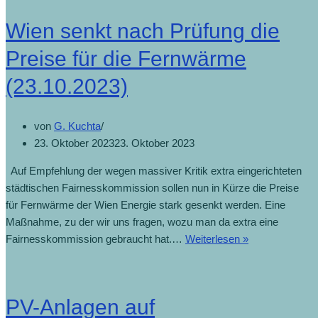
Wien senkt nach Prüfung die
Preise für die Fernwärme
(23.10.2023)
von
G. Kuchta
23. Oktober 2023
23. Oktober 2023
Auf Empfehlung der wegen massiver Kritik extra eingerichteten
städtischen Fairnesskommission sollen nun in Kürze die Preise
für Fernwärme der Wien Energie stark gesenkt werden. Eine
Maßnahme, zu der wir uns fragen, wozu man da extra eine
Wien
Fairnesskommission gebraucht hat.…
Weiterlesen »
senkt
nach
Prüfung
PV-Anlagen auf
die