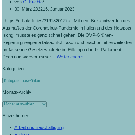
von
G. Kuchta
30. März 2022
16. Januar 2023
https://orf.at/stories/3161820/ Zitat: Mit dem Bekanntwerden des
Ausmaßes der Coronavirus-Pandemie in Italien und des Hotspots
Ischgl musste es ganz schnell gehen: Die ÖVP-Grünen-
Regierung reagierte tatsächlich rasch und brachte mittlerweile drei
umfassende Gesetzespakete im Eiltempo durchs Parlament.
Kurz
Doch nun werden immer…
Weiterlesen »
plant
Kategorien
keine
Änderung
Kategorien
(20.4.2020)
Monats-Archiv
Monats-
Archiv
Einzelthemen:
Arbeit und Beschäftigung
Bildung