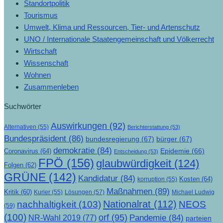
Standortpolitik
Tourismus
Umwelt, Klima und Ressourcen, Tier- und Artenschutz
UNO / Internationale Staatengemeinschaft und Völkerrecht
Wirtschaft
Wissenschaft
Wohnen
Zusammenleben
Suchwörter
Auswirkungen
(92)
Alternativen
(55)
Berichterstattung
(53)
Bundespräsident
(86)
bundesregierung
(67)
bürger
(67)
demokratie
(84)
Epidemie
(66)
Coronavirus
(64)
Entscheidung
(53)
FPÖ
(156)
glaubwürdigkeit
(124)
Folgen
(62)
GRÜNE
(142)
Kandidatur
(84)
Kosten
(64)
korruption
(55)
Maßnahmen
(89)
Kritik
(60)
Lösungen
(57)
Michael Ludwig
Kurier
(55)
Nationalrat
(112)
nachhaltigkeit
(103)
NEOS
(59)
(100)
orf
(95)
Pandemie
(84)
NR-Wahl 2019
(77)
parteien