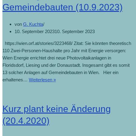
Preise
Gemeindebauten (10.9.2023)
für
die
von
G. Kuchta
Fernwärme
10. September 2023
10. September 2023
(23.10.2023)
https://wien.orf.at/stories/3223468/ Zitat: Sie könnten theoretisch
110 Zwei-Personen-Haushalte pro Jahr mit Energie versorgen:
Wien Energie errichtet drei neue Photovoltaikanlagen in
Floridsdorf, Liesing und der Donaustadt. Insgesamt gibt es somit
13 solcher Anlagen auf Gemeindebauten in Wien. Hier ein
PV-
erhaltenes…
Weiterlesen »
Anlagen
auf
Gemeindebauten
Kurz plant keine Änderung
(10.9.2023)
(20.4.2020)