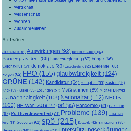
UNO / Internationale Staatengemeinschaft und Völkerrecht
Wirtschaft
Wissenschaft
Wohnen
Zusammenleben
Suchwörter
Auswirkungen
(92)
Alternativen
(54)
Berichterstattung
(53)
Bundespräsident
(86)
bundesregierung
(67)
bürger
(66)
demokratie
(83)
Epidemie
(66)
Coronavirus
(64)
Entscheidung
(52)
FPÖ
(155)
glaubwürdigkeit
(124)
Folgen
(62)
GRÜNE
(142)
Kandidatur
(84)
Kosten
(64)
korruption
(55)
Maßnahmen
(89)
Kritik
(59)
Lösungen
(57)
Michael Ludwig
Kurier
(55)
Nationalrat
(112)
nachhaltigkeit
(103)
NEOS
(59)
(100)
orf
(95)
Pandemie
(84)
NR-Wahl 2019
(77)
parteien
Probleme
(139)
Politikverdrossenheit
(74)
(67)
sebastian
spö
(215)
Souverän
(61)
transparenz
(59)
kurz
(53)
Strategie
(52)
unterstützungserklärungen
Umsetzung
(60)
Unterstützung
(51)