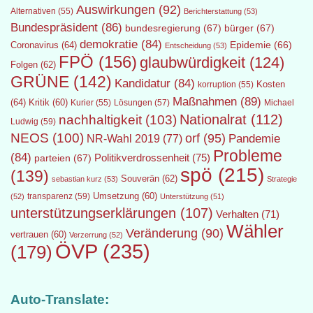
Auswirkungen
(92)
Alternativen
(55)
Berichterstattung
(53)
Bundespräsident
(86)
bundesregierung
(67)
bürger
(67)
demokratie
(84)
Epidemie
(66)
Coronavirus
(64)
Entscheidung
(53)
FPÖ
(156)
glaubwürdigkeit
(124)
Folgen
(62)
GRÜNE
(142)
Kandidatur
(84)
Kosten
korruption
(55)
Maßnahmen
(89)
(64)
Kritik
(60)
Lösungen
(57)
Michael
Kurier
(55)
Nationalrat
(112)
nachhaltigkeit
(103)
Ludwig
(59)
NEOS
(100)
orf
(95)
Pandemie
NR-Wahl 2019
(77)
Probleme
(84)
Politikverdrossenheit
(75)
parteien
(67)
spö
(215)
(139)
Souverän
(62)
sebastian kurz
(53)
Strategie
transparenz
(59)
Umsetzung
(60)
(52)
Unterstützung
(51)
unterstützungserklärungen
(107)
Verhalten
(71)
Wähler
Veränderung
(90)
vertrauen
(60)
Verzerrung
(52)
ÖVP
(235)
(179)
Auto-Translate: