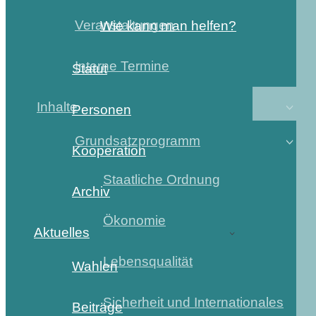
Veranstaltungen
Wie kann man helfen?
Interne Termine
Statut
Inhalte
Personen
Grundsatzprogramm
Kooperation
Staatliche Ordnung
Archiv
Ökonomie
Aktuelles
Lebensqualität
Wahlen
Sicherheit und Internationales
Beiträge