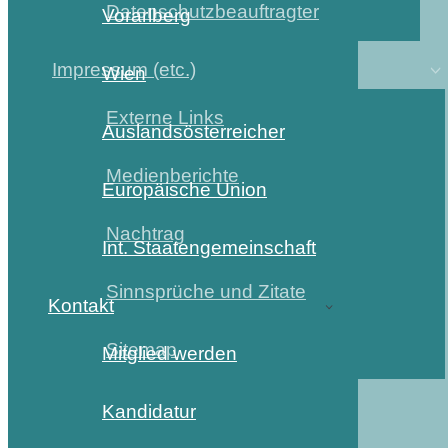
Datenschutzbeauftragter
Vorarlberg
Impressum (etc.)
Wien
Externe Links
Auslandsösterreicher
Medienberichte
Europäische Union
Nachtrag
Int. Staatengemeinschaft
Sinnsprüche und Zitate
Kontakt
Sitemap
Mitglied werden
Kandidatur