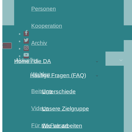
Personen
Kooperation
Archiv
Aktuelles
Home / die DA
Wahlen
Häufige Fragen (FAQ)
Beiträge
Unterschiede
Videos
Unsere Zielgruppe
Für die Presse
Wie wir arbeiten