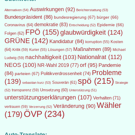
Auswirkungen
(92)
Alternativen
(54)
Berichterstattung
(53)
Bundespräsident
(86)
bundesregierung
(67)
bürger
(66)
demokratie
(83)
Epidemie
(66)
Coronavirus
(64)
Entscheidung
(52)
FPÖ
(155)
glaubwürdigkeit
(124)
Folgen
(62)
GRÜNE
(142)
Kandidatur
(84)
Kosten
korruption
(55)
Maßnahmen
(89)
(64)
Kritik
(59)
Lösungen
(57)
Michael
Kurier
(55)
Nationalrat
(112)
nachhaltigkeit
(103)
Ludwig
(59)
NEOS
(100)
orf
(95)
Pandemie
NR-Wahl 2019
(77)
Probleme
(84)
Politikverdrossenheit
(74)
parteien
(67)
spö
(215)
(139)
Souverän
(61)
sebastian kurz
(53)
Strategie
transparenz
(59)
Umsetzung
(60)
(52)
Unterstützung
(51)
unterstützungserklärungen
(107)
Verhalten
(71)
Wähler
Veränderung
(90)
vertrauen
(59)
Verzerrung
(52)
ÖVP
(234)
(179)
Auto-Translate: