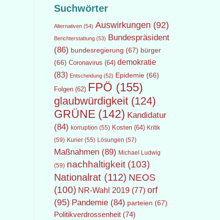
Suchwörter
Auswirkungen
(92)
Alternativen
(54)
Bundespräsident
Berichterstattung
(53)
(86)
bundesregierung
(67)
bürger
demokratie
(66)
Coronavirus
(64)
(83)
Epidemie
(66)
Entscheidung
(52)
FPÖ
(155)
Folgen
(62)
glaubwürdigkeit
(124)
GRÜNE
(142)
Kandidatur
(84)
Kosten
(64)
Kritik
korruption
(55)
(59)
Lösungen
(57)
Kurier
(55)
Maßnahmen
(89)
Michael Ludwig
nachhaltigkeit
(103)
(59)
Nationalrat
(112)
NEOS
(100)
orf
NR-Wahl 2019
(77)
(95)
Pandemie
(84)
parteien
(67)
Politikverdrossenheit
(74)