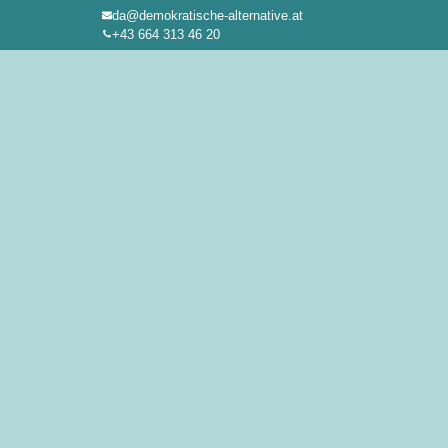
da@demokratische-alternative.at
Zum
+43 664 313 46 20
Inhalt
springen