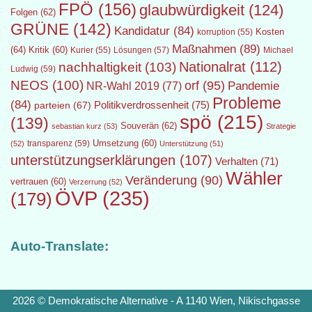
FPÖ
(156)
glaubwürdigkeit
(124)
Folgen
(62)
GRÜNE
(142)
Kandidatur
(84)
Kosten
korruption
(55)
Maßnahmen
(89)
(64)
Kritik
(60)
Lösungen
(57)
Michael
Kurier
(55)
Nationalrat
(112)
nachhaltigkeit
(103)
Ludwig
(59)
NEOS
(100)
orf
(95)
Pandemie
NR-Wahl 2019
(77)
Probleme
(84)
Politikverdrossenheit
(75)
parteien
(67)
spö
(215)
(139)
Souverän
(62)
sebastian kurz
(53)
Strategie
transparenz
(59)
Umsetzung
(60)
(52)
Unterstützung
(51)
unterstützungserklärungen
(107)
Verhalten
(71)
Wähler
Veränderung
(90)
vertrauen
(60)
Verzerrung
(52)
ÖVP
(235)
(179)
Auto-Translate:
2026 © Demokratische Alternative - A 1140 Wien, Nikischgasse