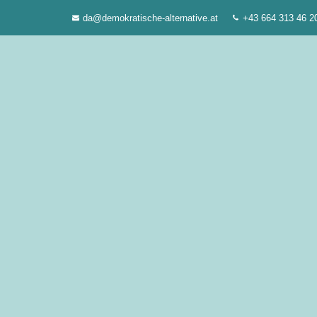
Zum
da@demokratische-alternative.at
+43 664 313 46 2
Inhalt
springen