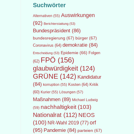
Suchwörter
Auswirkungen
Alternativen
(55)
(92)
Berichterstattung
(53)
Bundespräsident
(86)
bundesregierung
(67)
bürger
(67)
demokratie
(84)
Coronavirus
(64)
Epidemie
(66)
Folgen
Entscheidung
(53)
FPÖ
(156)
(62)
glaubwürdigkeit
(124)
GRÜNE
(142)
Kandidatur
(84)
Kosten
(64)
Kritik
korruption
(55)
(60)
Lösungen
(57)
Kurier
(55)
Maßnahmen
(89)
Michael Ludwig
nachhaltigkeit
(103)
(59)
Nationalrat
(112)
NEOS
(100)
orf
NR-Wahl 2019
(77)
(95)
Pandemie
(84)
parteien
(67)