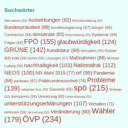
Suchwörter
Auswirkungen
(92)
Alternativen
(54)
Berichterstattung
(53)
Bundespräsident
(86)
bundesregierung
(67)
bürger
(66)
demokratie
(83)
Epidemie
(66)
Coronavirus
(64)
Entscheidung
(52)
FPÖ
(155)
glaubwürdigkeit
(124)
Folgen
(62)
GRÜNE
(142)
Kandidatur
(84)
Kosten
korruption
(55)
Maßnahmen
(89)
(64)
Kritik
(59)
Lösungen
(57)
Michael
Kurier
(55)
Nationalrat
(112)
nachhaltigkeit
(103)
Ludwig
(59)
NEOS
(100)
orf
(95)
Pandemie
NR-Wahl 2019
(77)
Probleme
(84)
Politikverdrossenheit
(74)
parteien
(67)
spö
(215)
(139)
Souverän
(61)
sebastian kurz
(53)
Strategie
transparenz
(59)
Umsetzung
(60)
(52)
Unterstützung
(51)
unterstützungserklärungen
(107)
Verhalten
(71)
Wähler
Veränderung
(90)
vertrauen
(59)
Verzerrung
(52)
ÖVP
(234)
(179)