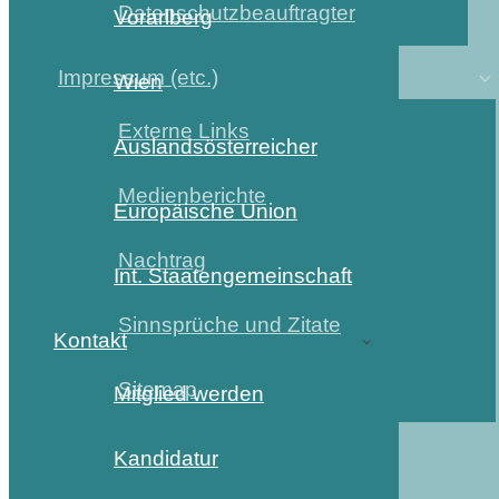
Datenschutzbeauftragter
Vorarlberg
Impressum (etc.)
Wien
Externe Links
Auslandsösterreicher
Medienberichte
Europäische Union
Nachtrag
Int. Staatengemeinschaft
Sinnsprüche und Zitate
Kontakt
Sitemap
Mitglied werden
Kandidatur