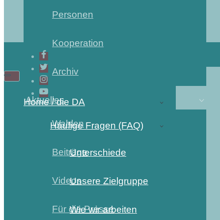
Personen
Kooperation
Archiv
Aktuelles
Home / die DA
Wahlen
Häufige Fragen (FAQ)
Beiträge
Unterschiede
Videos
Unsere Zielgruppe
Für die Presse
Wie wir arbeiten