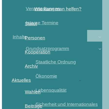
Veranstaltungen
Wie kann man helfen?
Interne Termine
Statut
Inhalte
Personen
Grundsatzprogramm
Kooperation
Staatliche Ordnung
Archiv
Ökonomie
Aktuelles
Lebensqualität
Wahlen
Sicherheit und Internationales
Beiträge