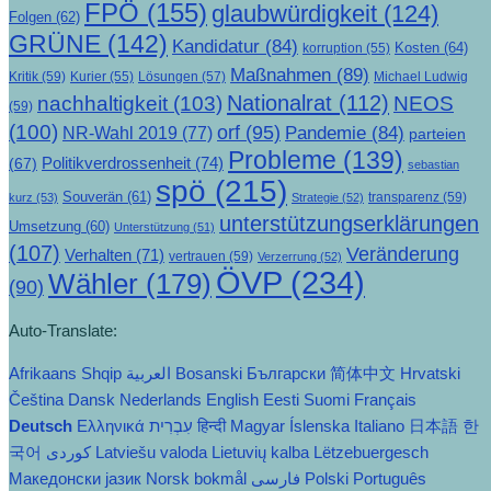
FPÖ
(155)
glaubwürdigkeit
(124)
Folgen
(62)
GRÜNE
(142)
Kandidatur
(84)
Kosten
(64)
korruption
(55)
Maßnahmen
(89)
Kritik
(59)
Lösungen
(57)
Michael Ludwig
Kurier
(55)
Nationalrat
(112)
nachhaltigkeit
(103)
NEOS
(59)
(100)
orf
(95)
Pandemie
(84)
NR-Wahl 2019
(77)
parteien
Probleme
(139)
Politikverdrossenheit
(74)
(67)
sebastian
spö
(215)
Souverän
(61)
transparenz
(59)
kurz
(53)
Strategie
(52)
unterstützungserklärungen
Umsetzung
(60)
Unterstützung
(51)
(107)
Veränderung
Verhalten
(71)
vertrauen
(59)
Verzerrung
(52)
ÖVP
(234)
Wähler
(179)
(90)
Auto-Translate:
Afrikaans
Shqip
العربية
Bosanski
Български
简体中文
Hrvatski
Čeština‎
Dansk
Nederlands
English
Eesti
Suomi
Français
Deutsch
Ελληνικά
עִבְרִית
हिन्दी
Magyar
Íslenska
Italiano
日本語
한
국어
Latviešu valoda
Lietuvių kalba
Lëtzebuergesch
Македонски јазик
Norsk bokmål
فارسی
Polski
Português