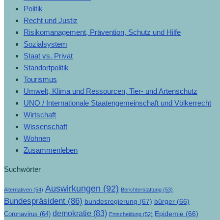
Politik
Recht und Justiz
Risikomanagement, Prävention, Schutz und Hilfe
Sozialsystem
Staat vs. Privat
Standortpolitik
Tourismus
Umwelt, Klima und Ressourcen, Tier- und Artenschutz
UNO / Internationale Staatengemeinschaft und Völkerrecht
Wirtschaft
Wissenschaft
Wohnen
Zusammenleben
Suchwörter
Auswirkungen
(92)
Alternativen
(54)
Berichterstattung
(53)
Bundespräsident
(86)
bundesregierung
(67)
bürger
(66)
demokratie
(83)
Epidemie
(66)
Coronavirus
(64)
Entscheidung
(52)