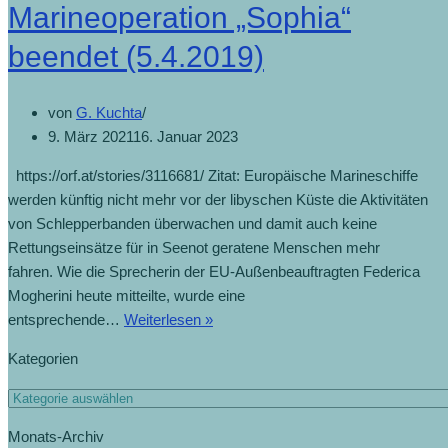
Marineoperation „Sophia“
mehr
Toten“
beendet (5.4.2019)
(7.1.2020)
von
G. Kuchta
9. März 2021
16. Januar 2023
https://orf.at/stories/3116681/ Zitat: Europäische Marineschiffe
werden künftig nicht mehr vor der libyschen Küste die Aktivitäten
von Schlepperbanden überwachen und damit auch keine
Rettungseinsätze für in Seenot geratene Menschen mehr
fahren. Wie die Sprecherin der EU-Außenbeauftragten Federica
Mogherini heute mitteilte, wurde eine
Marineoperation
entsprechende…
Weiterlesen »
„Sophia“
Kategorien
beendet
(5.4.2019)
Kategorien
Monats-Archiv