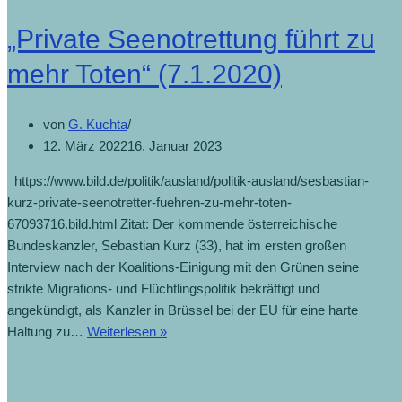
„Private Seenotrettung führt zu
mehr Toten“ (7.1.2020)
von
G. Kuchta
12. März 2022
16. Januar 2023
https://www.bild.de/politik/ausland/politik-ausland/sesbastian-
kurz-private-seenotretter-fuehren-zu-mehr-toten-
67093716.bild.html Zitat: Der kommende österreichische
Bundeskanzler, Sebastian Kurz (33), hat im ersten großen
Interview nach der Koalitions-Einigung mit den Grünen seine
strikte Migrations- und Flüchtlingspolitik bekräftigt und
angekündigt, als Kanzler in Brüssel bei der EU für eine harte
„Private
Haltung zu…
Weiterlesen »
Seenotrettung
führt
zu