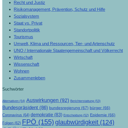
Recht und Justiz
Risikomanagement, Prävention, Schutz und Hilfe
Sozialsystem
Staat vs. Privat
Standortpolitik
Tourismus
Umwelt, Klima und Ressourcen, Tier- und Artenschutz
UNO / Internationale Staatengemeinschaft und Völkerrecht
Wirtschaft
Wissenschaft
Wohnen
Zusammenleben
Suchwörter
Auswirkungen
(92)
Alternativen
(54)
Berichterstattung
(53)
Bundespräsident
(86)
bundesregierung
(67)
bürger
(66)
demokratie
(83)
Epidemie
(66)
Coronavirus
(64)
Entscheidung
(52)
FPÖ
(155)
glaubwürdigkeit
(124)
Folgen
(62)