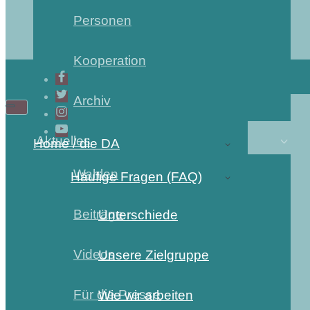
Personen
Kooperation
Archiv
Aktuelles
Home / die DA
Wahlen
Häufige Fragen (FAQ)
Beiträge
Unterschiede
Videos
Unsere Zielgruppe
Für die Presse
Wie wir arbeiten