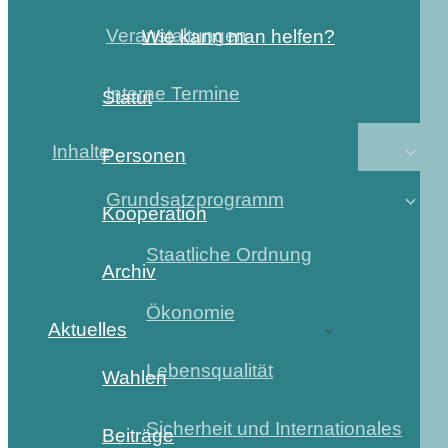
Veranstaltungen
Wie kann man helfen?
Interne Termine
Statut
Inhalte
Personen
Grundsatzprogramm
Kooperation
Staatliche Ordnung
Archiv
Ökonomie
Aktuelles
Lebensqualität
Wahlen
Sicherheit und Internationales
Beiträge