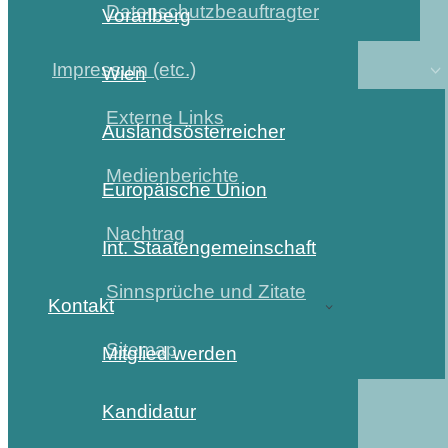
Datenschutzbeauftragter
Vorarlberg
Impressum (etc.)
Wien
Externe Links
Auslandsösterreicher
Medienberichte
Europäische Union
Nachtrag
Int. Staatengemeinschaft
Sinnsprüche und Zitate
Kontakt
Sitemap
Mitglied werden
Kandidatur