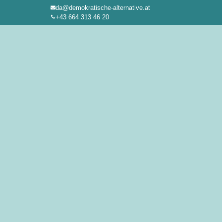
da@demokratische-alternative.at
Zum
+43 664 313 46 20
Inhalt
springen