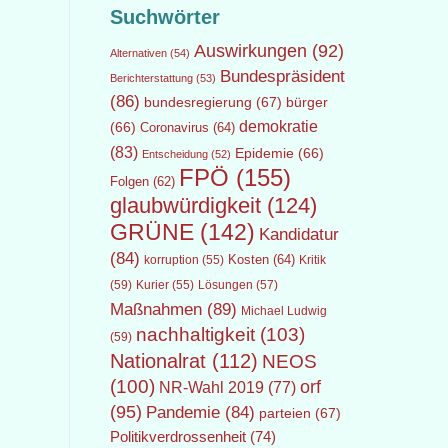
Suchwörter
Auswirkungen
(92)
Alternativen
(54)
Bundespräsident
Berichterstattung
(53)
(86)
bundesregierung
(67)
bürger
demokratie
(66)
Coronavirus
(64)
(83)
Epidemie
(66)
Entscheidung
(52)
FPÖ
(155)
Folgen
(62)
glaubwürdigkeit
(124)
GRÜNE
(142)
Kandidatur
(84)
Kosten
(64)
Kritik
korruption
(55)
(59)
Lösungen
(57)
Kurier
(55)
Maßnahmen
(89)
Michael Ludwig
nachhaltigkeit
(103)
(59)
Nationalrat
(112)
NEOS
(100)
orf
NR-Wahl 2019
(77)
(95)
Pandemie
(84)
parteien
(67)
Politikverdrossenheit
(74)