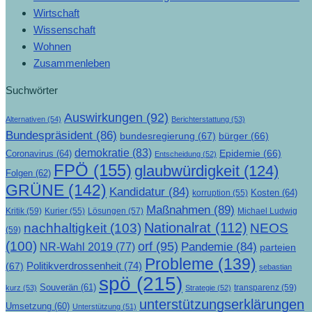
Wirtschaft
Wissenschaft
Wohnen
Zusammenleben
Suchwörter
Auswirkungen
(92)
Alternativen
(54)
Berichterstattung
(53)
Bundespräsident
(86)
bundesregierung
(67)
bürger
(66)
demokratie
(83)
Epidemie
(66)
Coronavirus
(64)
Entscheidung
(52)
FPÖ
(155)
glaubwürdigkeit
(124)
Folgen
(62)
GRÜNE
(142)
Kandidatur
(84)
Kosten
(64)
korruption
(55)
Maßnahmen
(89)
Kritik
(59)
Lösungen
(57)
Michael Ludwig
Kurier
(55)
Nationalrat
(112)
nachhaltigkeit
(103)
NEOS
(59)
(100)
orf
(95)
Pandemie
(84)
NR-Wahl 2019
(77)
parteien
Probleme
(139)
Politikverdrossenheit
(74)
(67)
sebastian
spö
(215)
Souverän
(61)
transparenz
(59)
kurz
(53)
Strategie
(52)
unterstützungserklärungen
Umsetzung
(60)
Unterstützung
(51)