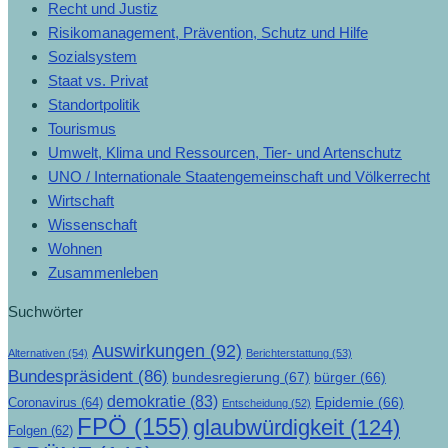
Recht und Justiz
Risikomanagement, Prävention, Schutz und Hilfe
Sozialsystem
Staat vs. Privat
Standortpolitik
Tourismus
Umwelt, Klima und Ressourcen, Tier- und Artenschutz
UNO / Internationale Staatengemeinschaft und Völkerrecht
Wirtschaft
Wissenschaft
Wohnen
Zusammenleben
Suchwörter
Auswirkungen
(92)
Alternativen
(54)
Berichterstattung
(53)
Bundespräsident
(86)
bundesregierung
(67)
bürger
(66)
demokratie
(83)
Epidemie
(66)
Coronavirus
(64)
Entscheidung
(52)
FPÖ
(155)
glaubwürdigkeit
(124)
Folgen
(62)