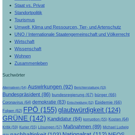
Staat vs. Privat
Standortpolitik
Tourismus
Umwelt, Klima und Ressourcen, Tier- und Artenschutz
UNO / Internationale Staatengemeinschaft und Völkerrecht
Wirtschaft
Wissenschaft
Wohnen
Zusammenleben
Suchwörter
Auswirkungen
(92)
Alternativen
(54)
Berichterstattung
(53)
Bundespräsident
(86)
bundesregierung
(67)
bürger
(66)
demokratie
(83)
Epidemie
(66)
Coronavirus
(64)
Entscheidung
(52)
FPÖ
(155)
glaubwürdigkeit
(124)
Folgen
(62)
GRÜNE
(142)
Kandidatur
(84)
Kosten
(64)
korruption
(55)
Maßnahmen
(89)
Kritik
(59)
Lösungen
(57)
Michael Ludwig
Kurier
(55)
Nationalrat
(112)
nachhaltigkeit
(103)
NEOS