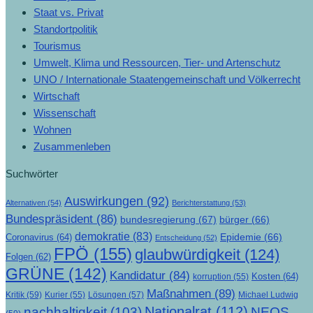
Staat vs. Privat
Standortpolitik
Tourismus
Umwelt, Klima und Ressourcen, Tier- und Artenschutz
UNO / Internationale Staatengemeinschaft und Völkerrecht
Wirtschaft
Wissenschaft
Wohnen
Zusammenleben
Suchwörter
Auswirkungen
(92)
Alternativen
(54)
Berichterstattung
(53)
Bundespräsident
(86)
bundesregierung
(67)
bürger
(66)
demokratie
(83)
Epidemie
(66)
Coronavirus
(64)
Entscheidung
(52)
FPÖ
(155)
glaubwürdigkeit
(124)
Folgen
(62)
GRÜNE
(142)
Kandidatur
(84)
Kosten
(64)
korruption
(55)
Maßnahmen
(89)
Kritik
(59)
Lösungen
(57)
Michael Ludwig
Kurier
(55)
Nationalrat
(112)
nachhaltigkeit
(103)
NEOS