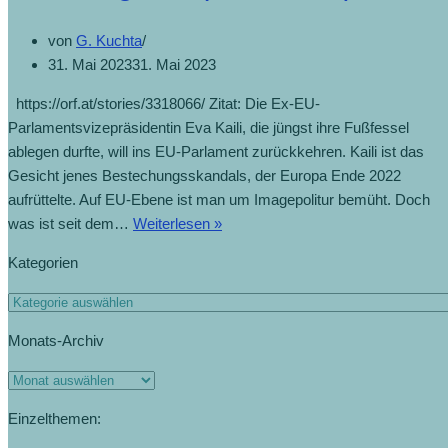
von
G. Kuchta
31. Mai 2023
31. Mai 2023
https://orf.at/stories/3318066/ Zitat: Die Ex-EU-
Parlamentsvizepräsidentin Eva Kaili, die jüngst ihre Fußfessel
ablegen durfte, will ins EU-Parlament zurückkehren. Kaili ist das
Gesicht jenes Bestechungsskandals, der Europa Ende 2022
aufrüttelte. Auf EU-Ebene ist man um Imagepolitur bemüht. Doch
Kritik
was ist seit dem…
Weiterlesen »
an
Kategorien
„Kultur
der
Kategorien
Straflosigkeit“
Monats-Archiv
(31.5.2023)
Monats-
Archiv
Einzelthemen: