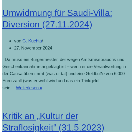
Umwidmung für Saudi-Villa:
Diversion (27.11.2024)
von
G. Kuchta
27. November 2024
Da muss ein Bürgermeister, der wegen Amtsmissbrauchs und
Geschenkannahme angeklagt ist – wenn er die Verantwortung in
der Causa übernimmt (was er tat) und eine Geldbuße von 6.000
Euro zahlt (was er wohl wird und das ein Trinkgeld
Umwidmung
sein…
Weiterlesen »
für
Saudi-
Villa:
Kritik an „Kultur der
Diversion
(27.11.2024)
Straflosigkeit“ (31.5.2023)