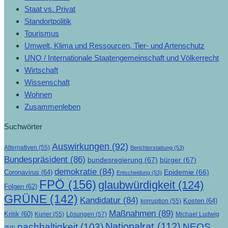
Staat vs. Privat
Standortpolitik
Tourismus
Umwelt, Klima und Ressourcen, Tier- und Artenschutz
UNO / Internationale Staatengemeinschaft und Völkerrecht
Wirtschaft
Wissenschaft
Wohnen
Zusammenleben
Suchwörter
Auswirkungen
(92)
Alternativen
(55)
Berichterstattung
(53)
Bundespräsident
(86)
bundesregierung
(67)
bürger
(67)
demokratie
(84)
Epidemie
(66)
Coronavirus
(64)
Entscheidung
(53)
FPÖ
(156)
glaubwürdigkeit
(124)
Folgen
(62)
GRÜNE
(142)
Kandidatur
(84)
Kosten
(64)
korruption
(55)
Maßnahmen
(89)
Kritik
(60)
Lösungen
(57)
Michael Ludwig
Kurier
(55)
Nationalrat
(112)
nachhaltigkeit
(103)
NEOS
(59)