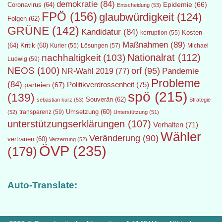
demokratie
(84)
Epidemie
(66)
Coronavirus
(64)
Entscheidung
(53)
FPÖ
(156)
glaubwürdigkeit
(124)
Folgen
(62)
GRÜNE
(142)
Kandidatur
(84)
Kosten
korruption
(55)
Maßnahmen
(89)
(64)
Kritik
(60)
Lösungen
(57)
Michael
Kurier
(55)
Nationalrat
(112)
nachhaltigkeit
(103)
Ludwig
(59)
NEOS
(100)
orf
(95)
Pandemie
NR-Wahl 2019
(77)
Probleme
(84)
Politikverdrossenheit
(75)
parteien
(67)
spö
(215)
(139)
Souverän
(62)
sebastian kurz
(53)
Strategie
transparenz
(59)
Umsetzung
(60)
(52)
Unterstützung
(51)
unterstützungserklärungen
(107)
Verhalten
(71)
Wähler
Veränderung
(90)
vertrauen
(60)
Verzerrung
(52)
ÖVP
(235)
(179)
Auto-Translate: