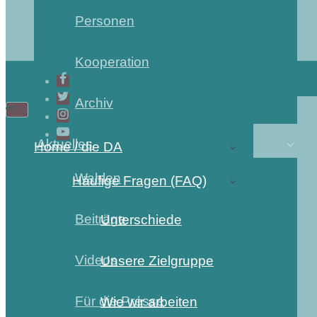
Personen
Kooperation
Archiv
Aktuelles
Home / die DA
Wahlen
Häufige Fragen (FAQ)
Beiträge
Unterschiede
Videos
Unsere Zielgruppe
Für die Presse
Wie wir arbeiten