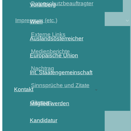
Datenschutzbeauftragter
Vorarlberg
Impressum (etc.)
Wien
Externe Links
Auslandsösterreicher
Medienberichte
Europäische Union
Nachtrag
Int. Staatengemeinschaft
Sinnsprüche und Zitate
Kontakt
Sitemap
Mitglied werden
Kandidatur