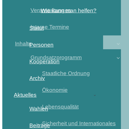
Veranstaltungen
Wie kann man helfen?
Interne Termine
Statut
Inhalte
Personen
Grundsatzprogramm
Kooperation
Staatliche Ordnung
Archiv
Ökonomie
Aktuelles
Lebensqualität
Wahlen
Sicherheit und Internationales
Beiträge