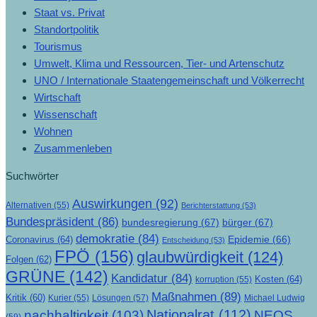
Staat vs. Privat
Standortpolitik
Tourismus
Umwelt, Klima und Ressourcen, Tier- und Artenschutz
UNO / Internationale Staatengemeinschaft und Völkerrecht
Wirtschaft
Wissenschaft
Wohnen
Zusammenleben
Suchwörter
Auswirkungen
(92)
Alternativen
(55)
Berichterstattung
(53)
Bundespräsident
(86)
bundesregierung
(67)
bürger
(67)
demokratie
(84)
Epidemie
(66)
Coronavirus
(64)
Entscheidung
(53)
FPÖ
(156)
glaubwürdigkeit
(124)
Folgen
(62)
GRÜNE
(142)
Kandidatur
(84)
Kosten
(64)
korruption
(55)
Maßnahmen
(89)
Kritik
(60)
Lösungen
(57)
Michael Ludwig
Kurier
(55)
Nationalrat
(112)
nachhaltigkeit
(103)
NEOS
(59)