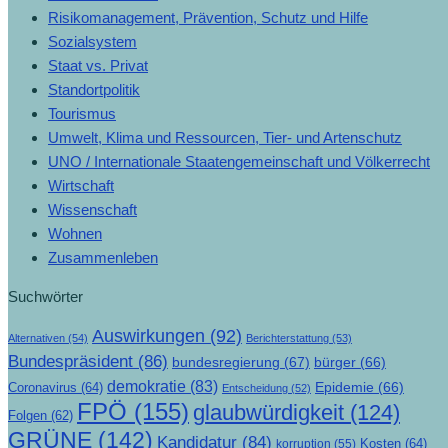
Risikomanagement, Prävention, Schutz und Hilfe
Sozialsystem
Staat vs. Privat
Standortpolitik
Tourismus
Umwelt, Klima und Ressourcen, Tier- und Artenschutz
UNO / Internationale Staatengemeinschaft und Völkerrecht
Wirtschaft
Wissenschaft
Wohnen
Zusammenleben
Suchwörter
Auswirkungen
(92)
Alternativen
(54)
Berichterstattung
(53)
Bundespräsident
(86)
bundesregierung
(67)
bürger
(66)
demokratie
(83)
Epidemie
(66)
Coronavirus
(64)
Entscheidung
(52)
FPÖ
(155)
glaubwürdigkeit
(124)
Folgen
(62)
GRÜNE
(142)
Kandidatur
(84)
Kosten
(64)
korruption
(55)