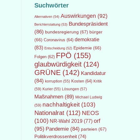
Suchwörter
Auswirkungen
(92)
Alternativen
(54)
Bundespräsident
Berichterstattung
(53)
(86)
bundesregierung
(67)
bürger
demokratie
(66)
Coronavirus
(64)
(83)
Epidemie
(66)
Entscheidung
(52)
FPÖ
(155)
Folgen
(62)
glaubwürdigkeit
(124)
GRÜNE
(142)
Kandidatur
(84)
Kosten
(64)
Kritik
korruption
(55)
(59)
Lösungen
(57)
Kurier
(55)
Maßnahmen
(89)
Michael Ludwig
nachhaltigkeit
(103)
(59)
Nationalrat
(112)
NEOS
(100)
orf
NR-Wahl 2019
(77)
(95)
Pandemie
(84)
parteien
(67)
Politikverdrossenheit
(74)