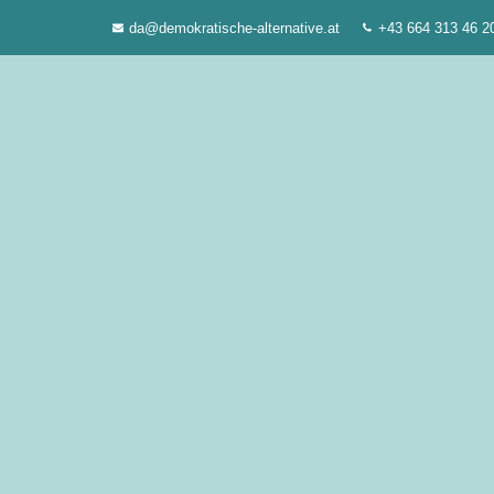
Zum
da@demokratische-alternative.at
+43 664 313 46 2
Inhalt
springen