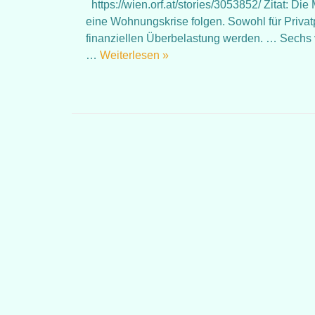
https://wien.orf.at/stories/3053852/ Zitat: Di
eine Wohnungskrise folgen. Sowohl für Privatp
finanziellen Überbelastung werden. … Sechs
…
Weiterlesen »