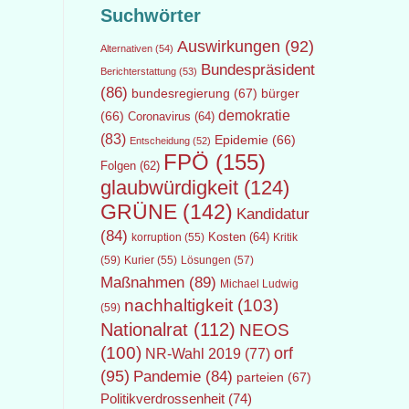
Suchwörter
Auswirkungen
(92)
Alternativen
(54)
Bundespräsident
Berichterstattung
(53)
(86)
bundesregierung
(67)
bürger
demokratie
(66)
Coronavirus
(64)
(83)
Epidemie
(66)
Entscheidung
(52)
FPÖ
(155)
Folgen
(62)
glaubwürdigkeit
(124)
GRÜNE
(142)
Kandidatur
(84)
Kosten
(64)
Kritik
korruption
(55)
(59)
Lösungen
(57)
Kurier
(55)
Maßnahmen
(89)
Michael Ludwig
nachhaltigkeit
(103)
(59)
Nationalrat
(112)
NEOS
(100)
orf
NR-Wahl 2019
(77)
(95)
Pandemie
(84)
parteien
(67)
Politikverdrossenheit
(74)