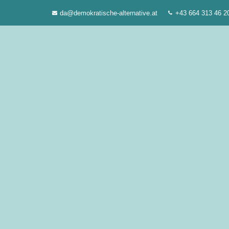
Zum
da@demokratische-alternative.at
+43 664 313 46 2
Inhalt
springen