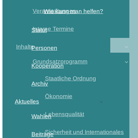
Veranstaltungen
Wie kann man helfen?
Interne Termine
Statut
Inhalte
Personen
Grundsatzprogramm
Kooperation
Staatliche Ordnung
Archiv
Ökonomie
Aktuelles
Lebensqualität
Wahlen
Sicherheit und Internationales
Beiträge