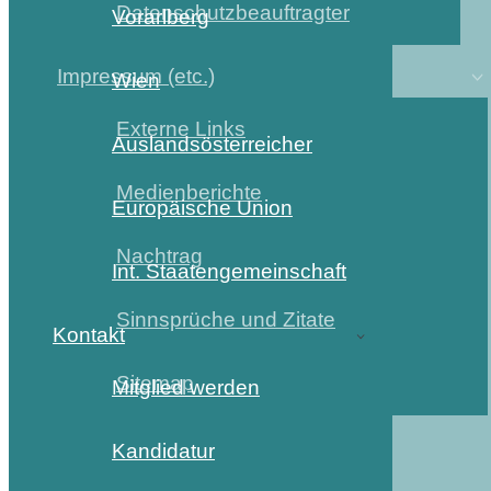
Datenschutzbeauftragter
Vorarlberg
Impressum (etc.)
Wien
Externe Links
Auslandsösterreicher
Medienberichte
Europäische Union
Nachtrag
Int. Staatengemeinschaft
Sinnsprüche und Zitate
Kontakt
Sitemap
Mitglied werden
Kandidatur