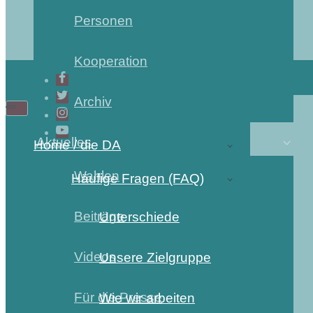
Personen
Kooperation
Archiv
Aktuelles
Home / die DA
Wahlen
Häufige Fragen (FAQ)
Beiträge
Unterschiede
Videos
Unsere Zielgruppe
Für die Presse
Wie wir arbeiten