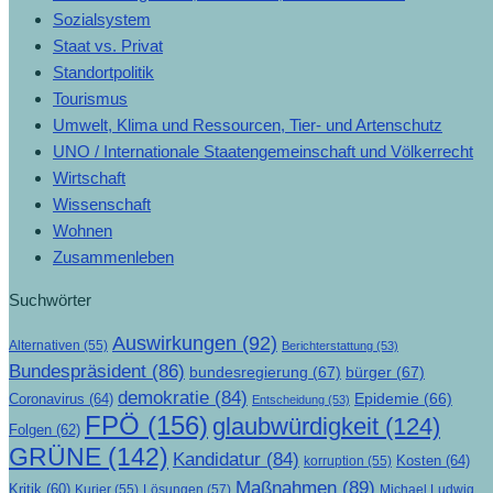
Sozialsystem
Staat vs. Privat
Standortpolitik
Tourismus
Umwelt, Klima und Ressourcen, Tier- und Artenschutz
UNO / Internationale Staatengemeinschaft und Völkerrecht
Wirtschaft
Wissenschaft
Wohnen
Zusammenleben
Suchwörter
Auswirkungen
(92)
Alternativen
(55)
Berichterstattung
(53)
Bundespräsident
(86)
bundesregierung
(67)
bürger
(67)
demokratie
(84)
Epidemie
(66)
Coronavirus
(64)
Entscheidung
(53)
FPÖ
(156)
glaubwürdigkeit
(124)
Folgen
(62)
GRÜNE
(142)
Kandidatur
(84)
Kosten
(64)
korruption
(55)
Maßnahmen
(89)
Kritik
(60)
Lösungen
(57)
Michael Ludwig
Kurier
(55)