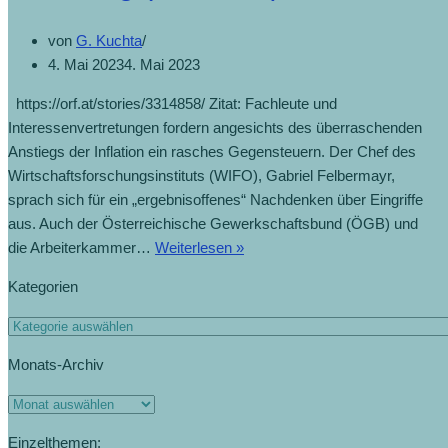
von
G. Kuchta
4. Mai 2023
4. Mai 2023
https://orf.at/stories/3314858/ Zitat: Fachleute und
Interessenvertretungen fordern angesichts des überraschenden
Anstiegs der Inflation ein rasches Gegensteuern. Der Chef des
Wirtschaftsforschungsinstituts (WIFO), Gabriel Felbermayr,
sprach sich für ein „ergebnisoffenes“ Nachdenken über Eingriffe
aus. Auch der Österreichische Gewerkschaftsbund (ÖGB) und
Rufe
die Arbeiterkammer…
Weiterlesen »
nach
Kategorien
Maßnahmen
gegen
Kategorien
Teuerung
Monats-Archiv
(4.5.2023)
Monats-
Archiv
Einzelthemen: