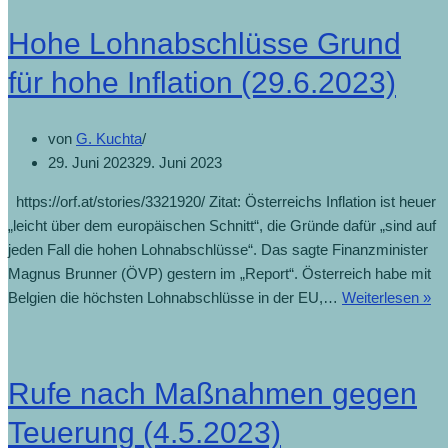
Hohe Lohnabschlüsse Grund
für hohe Inflation (29.6.2023)
von
G. Kuchta
29. Juni 2023
29. Juni 2023
https://orf.at/stories/3321920/ Zitat: Österreichs Inflation ist heuer
„leicht über dem europäischen Schnitt“, die Gründe dafür „sind auf
jeden Fall die hohen Lohnabschlüsse“. Das sagte Finanzminister
Magnus Brunner (ÖVP) gestern im „Report“. Österreich habe mit
Ho
Belgien die höchsten Lohnabschlüsse in der EU,…
Weiterlesen »
Lo
Gr
für
Rufe nach Maßnahmen gegen
ho
Inf
Teuerung (4.5.2023)
(2