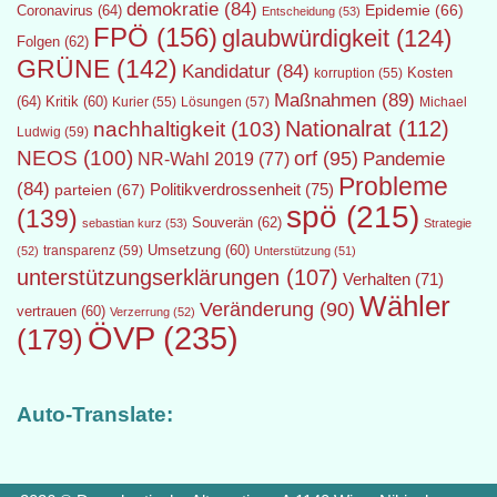
demokratie
(84)
Epidemie
(66)
Coronavirus
(64)
Entscheidung
(53)
FPÖ
(156)
glaubwürdigkeit
(124)
Folgen
(62)
GRÜNE
(142)
Kandidatur
(84)
Kosten
korruption
(55)
Maßnahmen
(89)
(64)
Kritik
(60)
Lösungen
(57)
Michael
Kurier
(55)
Nationalrat
(112)
nachhaltigkeit
(103)
Ludwig
(59)
NEOS
(100)
orf
(95)
Pandemie
NR-Wahl 2019
(77)
Probleme
(84)
Politikverdrossenheit
(75)
parteien
(67)
spö
(215)
(139)
Souverän
(62)
sebastian kurz
(53)
Strategie
transparenz
(59)
Umsetzung
(60)
(52)
Unterstützung
(51)
unterstützungserklärungen
(107)
Verhalten
(71)
Wähler
Veränderung
(90)
vertrauen
(60)
Verzerrung
(52)
ÖVP
(235)
(179)
Auto-Translate: