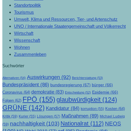
Standortpolitik
Tourismus
Umwelt, Klima und Ressourcen, Tier- und Artenschutz
UNO / Internationale Staatengemeinschaft und Völkerrecht
Wirtschaft
Wissenschaft
Wohnen
Zusammenleben
Suchwörter
Auswirkungen
(92)
Alternativen
(54)
Berichterstattung
(53)
Bundespräsident
(86)
bundesregierung
(67)
bürger
(66)
demokratie
(83)
Epidemie
(66)
Coronavirus
(64)
Entscheidung
(52)
FPÖ
(155)
glaubwürdigkeit
(124)
Folgen
(62)
GRÜNE
(142)
Kandidatur
(84)
Kosten
(64)
korruption
(55)
Maßnahmen
(89)
Kritik
(59)
Lösungen
(57)
Michael Ludwig
Kurier
(55)
Nationalrat
(112)
nachhaltigkeit
(103)
NEOS
(59)