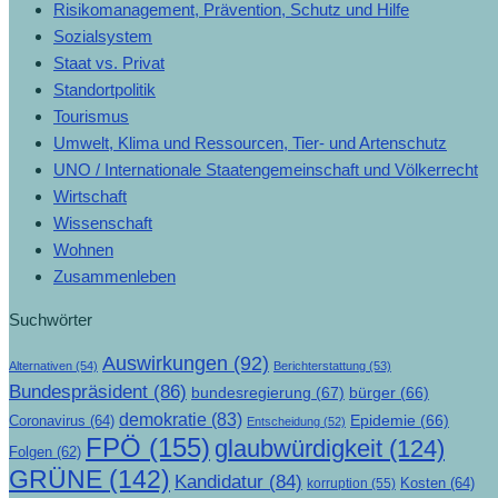
Risikomanagement, Prävention, Schutz und Hilfe
Sozialsystem
Staat vs. Privat
Standortpolitik
Tourismus
Umwelt, Klima und Ressourcen, Tier- und Artenschutz
UNO / Internationale Staatengemeinschaft und Völkerrecht
Wirtschaft
Wissenschaft
Wohnen
Zusammenleben
Suchwörter
Auswirkungen
(92)
Alternativen
(54)
Berichterstattung
(53)
Bundespräsident
(86)
bundesregierung
(67)
bürger
(66)
demokratie
(83)
Epidemie
(66)
Coronavirus
(64)
Entscheidung
(52)
FPÖ
(155)
glaubwürdigkeit
(124)
Folgen
(62)
GRÜNE
(142)
Kandidatur
(84)
Kosten
(64)
korruption
(55)