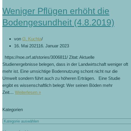
(18.7.2
Weniger Pflügen erhöht die
Bodengesundheit (4.8.2019)
von
G. Kuchta
16. Mai 2021
16. Januar 2023
https://noe.orf.at/stories/3006811/ Zitat: Aktuelle
Studienergebnisse belegen, dass in der Landwirtschaft weniger oft
mehr ist. Eine umsichtige Bodennutzung schont nicht nur die
Umwelt sondern führt auch zu höheren Erträgen. Eine Studie
ergibt es wissenschaftlich belegt: Wer seinen Böden mehr
Weniger
Zeit…
Weiterlesen »
Pflügen
erhöht
Kategorien
die
Bodengesundheit
Kategorien
(4.8.2019)