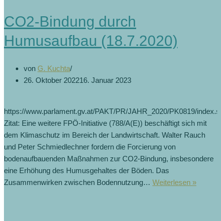
CO2-Bindung durch
Humusaufbau (18.7.2020)
von
G. Kuchta
26. Oktober 2022
16. Januar 2023
https://www.parlament.gv.at/PAKT/PR/JAHR_2020/PK0819/index.s
Zitat: Eine weitere FPÖ-Initiative (788/A(E)) beschäftigt sich mit
dem Klimaschutz im Bereich der Landwirtschaft. Walter Rauch
und Peter Schmiedlechner fordern die Forcierung von
bodenaufbauenden Maßnahmen zur CO2-Bindung, insbesondere
eine Erhöhung des Humusgehaltes der Böden. Das
CO2-
Zusammenwirken zwischen Bodennutzung…
Weiterlesen »
Bindun
durch
Humusa