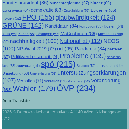
Bundespräsident
(86)
bundesregierung
(67)
bürger
(66)
demokratie
(83)
Epidemie
(66)
Coronavirus
(64)
Entscheidung
(52)
FPÖ
(155)
glaubwürdigkeit
(124)
Folgen
(62)
GRÜNE
(142)
Kandidatur
(84)
Kosten
(64)
korruption
(55)
Maßnahmen
(89)
Kritik
(59)
Lösungen
(57)
Michael Ludwig
Kurier
(55)
Nationalrat
(112)
nachhaltigkeit
(103)
NEOS
(59)
(100)
orf
(95)
Pandemie
(84)
NR-Wahl 2019
(77)
parteien
Probleme
(139)
Politikverdrossenheit
(74)
(67)
sebastian
spö
(215)
Souverän
(61)
transparenz
(59)
kurz
(53)
Strategie
(52)
unterstützungserklärungen
Umsetzung
(60)
Unterstützung
(51)
(107)
Veränderung
Verhalten
(71)
vertrauen
(59)
Verzerrung
(52)
ÖVP
(234)
Wähler
(179)
(90)
Auto-Translate:
2026 © Demokratische Alternative - A 1140 Wien, Nikischgasse
8/13