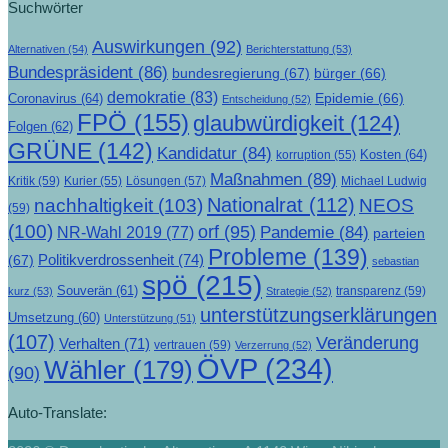
Suchwörter
Auswirkungen
(92)
Alternativen
(54)
Berichterstattung
(53)
Bundespräsident
(86)
bundesregierung
(67)
bürger
(66)
demokratie
(83)
Epidemie
(66)
Coronavirus
(64)
Entscheidung
(52)
FPÖ
(155)
glaubwürdigkeit
(124)
Folgen
(62)
GRÜNE
(142)
Kandidatur
(84)
Kosten
(64)
korruption
(55)
Maßnahmen
(89)
Kritik
(59)
Lösungen
(57)
Michael Ludwig
Kurier
(55)
Nationalrat
(112)
nachhaltigkeit
(103)
NEOS
(59)
(100)
orf
(95)
Pandemie
(84)
NR-Wahl 2019
(77)
parteien
Probleme
(139)
Politikverdrossenheit
(74)
(67)
sebastian
spö
(215)
Souverän
(61)
transparenz
(59)
kurz
(53)
Strategie
(52)
unterstützungserklärungen
Umsetzung
(60)
Unterstützung
(51)
(107)
Veränderung
Verhalten
(71)
vertrauen
(59)
Verzerrung
(52)
ÖVP
(234)
Wähler
(179)
(90)
Auto-Translate: