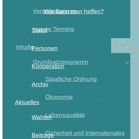
Veranstaltungen
Wie kann man helfen?
Interne Termine
Statut
Inhalte
Personen
Grundsatzprogramm
Kooperation
Staatliche Ordnung
Archiv
Ökonomie
Aktuelles
Lebensqualität
Wahlen
Sicherheit und Internationales
Beiträge