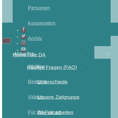
Personen
Kooperation
Archiv
Aktuelles
Home / die DA
Wahlen
Häufige Fragen (FAQ)
Beiträge
Unterschiede
Videos
Unsere Zielgruppe
Für die Presse
Wie wir arbeiten