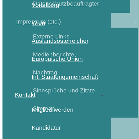
Datenschutzbeauftragter
Vorarlberg
Impressum (etc.)
Wien
Externe Links
Auslandsösterreicher
Medienberichte
Europäische Union
Nachtrag
Int. Staatengemeinschaft
Sinnsprüche und Zitate
Kontakt
Sitemap
Mitglied werden
Kandidatur